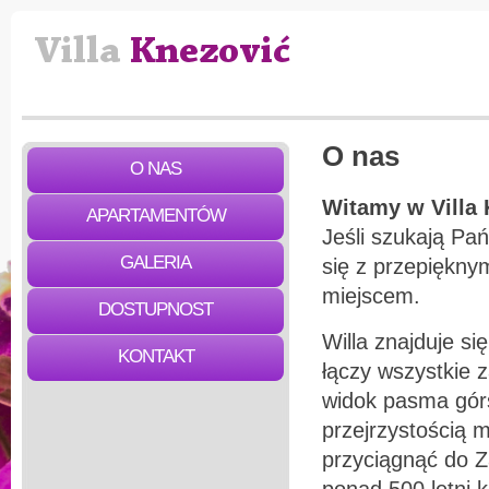
O nas
O NAS
Witamy w
Villa
APARTAMENTÓW
Jeśli szukają Pań
GALERIA
się z przepięknym
miejscem.
DOSTUPNOST
Willa znajduje si
KONTAKT
łączy wszystkie z
widok pasma górs
przejrzystością 
przyciągnąć do Z