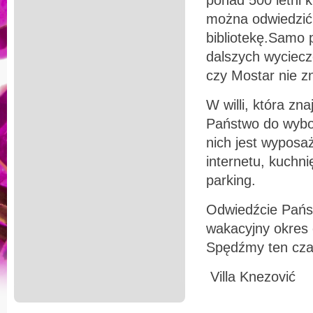
ponad 500 letni 
można odwiedzić 
bibliotekę.Samo 
dalszych wyciecz
czy Mostar nie zn
W willi, która zn
Państwo do wybo
nich jest wyposa
internetu, kuchni
parking.
Odwiedźcie Państw
wakacyjny okres 
Spędźmy ten czas
Villa Knezović